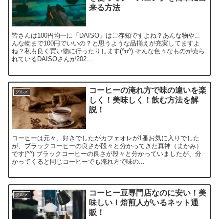
来る方法
皆さんは100円均一に「DAISO」はご存知ですよね？あんな物やこ
んな物まで100円でいいの？と思うような品揃えが充実してますよ
ね？私も良く買い物に行ったりします(^o^) そんな色々なものが売ら
れているDAISOさんが202...
コーヒーの淹れ方で味の違いを楽
グルメ
しく！美味しく！飲む方法を解
説！
コーヒーは元々、好きでしたがカフェオレが1番お気に入りでした
が、ブラックコーヒーの良さが段々と分かってきた真神（まかみ）
です(^^) ブラックコーヒーの良さが段々と分かっていましたが、分
かってくると同じコーヒーでも淹れ方で味の...
コーヒー豆専門店なのに安い！美
グルメ
味しい！焙煎人がいるネット通
販！