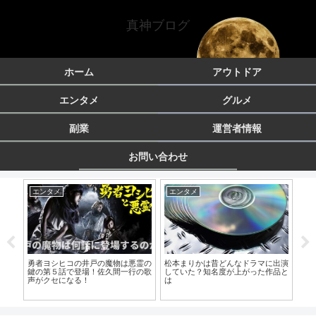
真神ブログ
ホーム
アウトドア
エンタメ
グルメ
副業
運営者情報
お問い合わせ
アウトドア
エンタメ
グ
出演
燻製で使うスモークウッドとスモー
勇者ヨシヒコと悪霊の鍵の有村架純
コ
品と
クチップの使い方の違いって何？
が可愛い！登場するのは第何話？
し