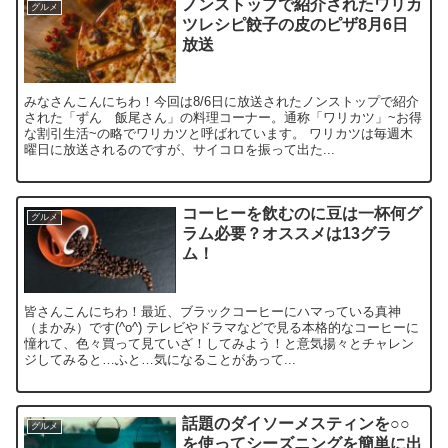
ノンストップで紹介されたワリカ
グルメ
ツレシピ餃子の皮のピザ8月6日
放送
みなさんこんにちわ！今回は8/6日に放送されたノンストップで紹介
された「ずん 飯尾さん」の料理コーナー。通称「ワリカツ」~お得
な割引生活~の略でワリカツと呼ばれています。 ワリカツは毎週木
曜日に放送されるのですが、サイコロを振って出た...
コーヒーを飲むのに豆は一杯何グ
グルメ
ラム必要？オススメは13グラ
ム！
皆さんこんにちわ！最近、ブラックコーヒーにハマっている真神
（まかみ）です(^o^) テレビやドラマなどで見る本格的なコーヒーに
憧れて、色々買って見ていざ！してみよう！と意気揚々とチャレン
ジしてみると…ふと…気になることがあって...
話題のダイソーメスティンを○○
グルメ
を使ってシーズニングを簡単に出