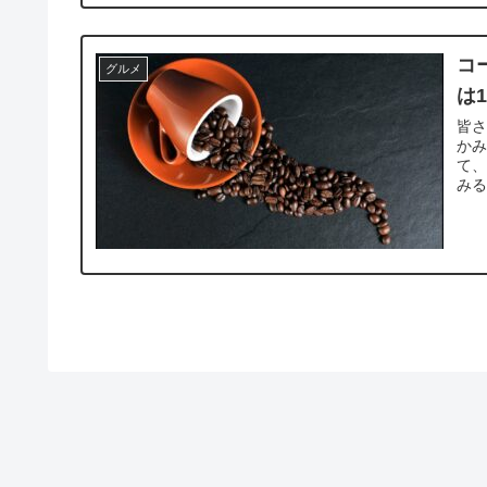
コ
グルメ
は
皆
かみ
て
みる