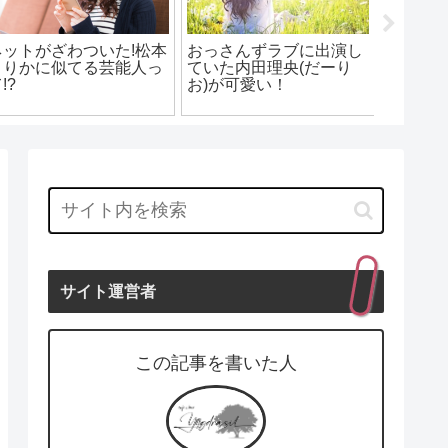
怪演女優の松本まりかさ
「岸辺
んが声優をしていたアン
の主演
「ロンドンハーツ」のド
パンマンのキャラは？
服装が
ッキリ企画でパンサーに
新メンバー？黒人ハーフ
のもっくんって誰？
サイト運営者
この記事を書いた人