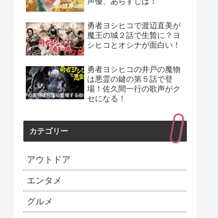
声優、あらすじは！
勇者ヨシヒコで渡辺直美が
魔王の城２話で生贄に？ヨ
シヒコとオシナが面白い！
勇者ヨシヒコの井戸の魔物
は悪霊の鍵の第５話で登
場！佐久間一行の歌声がク
セになる！
カテゴリー
アウトドア
エンタメ
グルメ