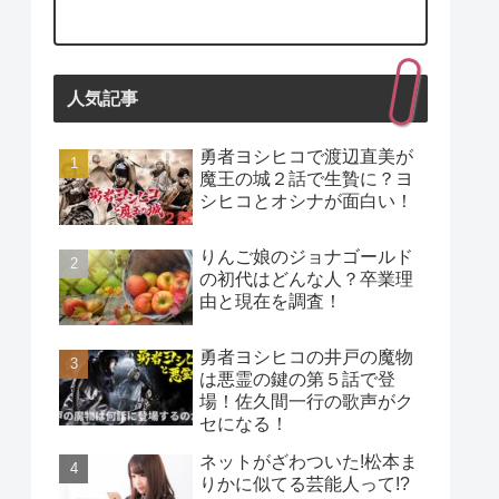
人気記事
勇者ヨシヒコで渡辺直美が
魔王の城２話で生贄に？ヨ
シヒコとオシナが面白い！
りんご娘のジョナゴールド
の初代はどんな人？卒業理
由と現在を調査！
勇者ヨシヒコの井戸の魔物
は悪霊の鍵の第５話で登
場！佐久間一行の歌声がク
セになる！
ネットがざわついた!松本ま
りかに似てる芸能人って!?