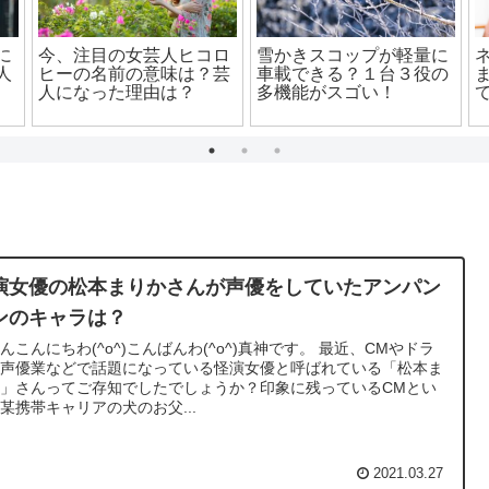
ィ
皆藤愛子が「結婚してい
ズニ
ない理由」をテレビで告
ロンハー企画！パンサー
法
白⁉人気アナの現在は？
からコヨーテに？新メン
バーのもっくんって一体
誰？本名や経歴や職業
は？
演女優の松本まりかさんが声優をしていたアンパン
ンのキャラは？
んこんにちわ(^o^)こんばんわ(^o^)真神です。 最近、CMやドラ
や声優業などで話題になっている怪演女優と呼ばれている「松本ま
」さんってご存知でしたでしょうか？印象に残っているCMとい
某携帯キャリアの犬のお父...
2021.03.27