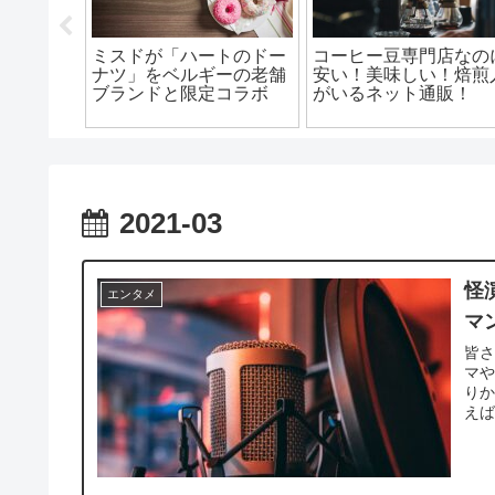
に出演し
りんご娘のリーダー王林
話題のダイソーメステ
(だーり
の出身大学はどこ？経営
ンを○○を使ってシー
法学を学んでいた！
ングを簡単に出来る方
2021-03
怪
エンタメ
マ
皆さ
マ
りか
えば