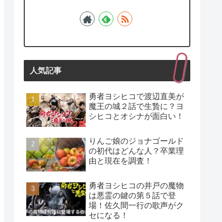
人気記事
勇者ヨシヒコで渡辺直美が
魔王の城２話で生贄に？ヨ
シヒコとオシナが面白い！
りんご娘のジョナゴールド
の初代はどんな人？卒業理
由と現在を調査！
勇者ヨシヒコの井戸の魔物
は悪霊の鍵の第５話で登
場！佐久間一行の歌声がク
セになる！