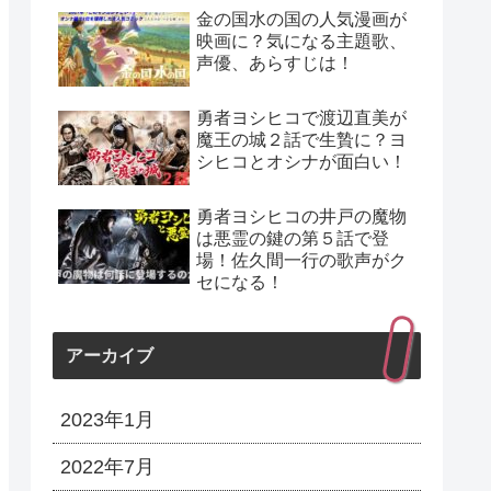
金の国水の国の人気漫画が
映画に？気になる主題歌、
声優、あらすじは！
勇者ヨシヒコで渡辺直美が
魔王の城２話で生贄に？ヨ
シヒコとオシナが面白い！
勇者ヨシヒコの井戸の魔物
は悪霊の鍵の第５話で登
場！佐久間一行の歌声がク
セになる！
アーカイブ
2023年1月
2022年7月