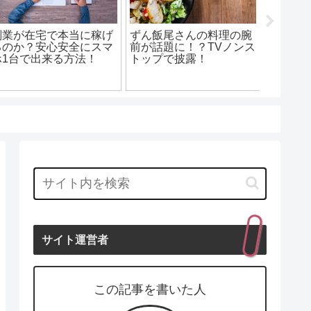
副業が在宅で本当に稼げ
ずん飯尾さんの料理の腕
るのか？安心安全にスマ
前が話題に！？TVノンス
「ロン
ホ1台で出来る方法！
トップで披露！
ッキリ
新メン
のもっ
サイト運営者
この記事を書いた人