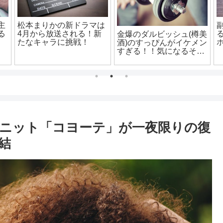
主
松本まりかの新ドラマは
る
4月から放送される！新
金爆のダルビッシュ(樽美
たなキャラに挑戦！
酒)のすっぴんがイケメン
すぎる！！気になるその
素顔は？
ニット「コヨーテ」が一夜限りの復
結