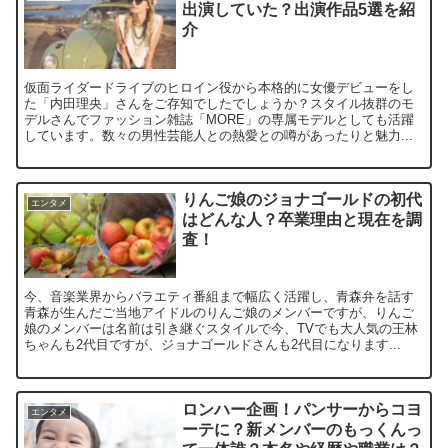
出演していた？出演作品5選を紹
介
仮面ライダードライブのヒロイン役から本格的に女優デビューをし
た「内田理央」さんをご存知でしたでしょうか？スタイル抜群のモ
デルさんでファッション雑誌「MORE」の専属モデルとしても活躍
しています。数々の男性芸能人との熱愛との噂があったりと魅力...
りんご娘のジョナゴールドの初代
エンタメ
はどんな人？卒業理由と現在を調
査！
今、音楽業界からバラエティ番組まで幅広く活躍し、青森弁を話す
青森が生んだご当地アイドルのりんご娘のメンバーですが、りんご
娘のメンバーは名前は引き継ぐスタイルで今、TVでも大人気の王林
ちゃんも2代目ですが、ジョナゴールドさんも2代目になります...
ロンハー企画！パンサーからコヨ
エンタメ
ーテに？新メンバーのもっくんっ