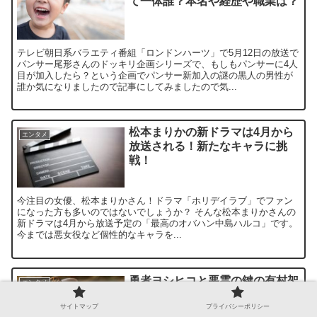
て一体誰？本名や経歴や職業は？
テレビ朝日系バラエティ番組「ロンドンハーツ」で5月12日の放送で
パンサー尾形さんのドッキリ企画シリーズで、もしもパンサーに4人
目が加入したら？という企画でパンサー新加入の謎の黒人の男性が
誰か気になりましたので記事にしてみましたので気...
松本まりかの新ドラマは4月から
エンタメ
放送される！新たなキャラに挑
戦！
今注目の女優、松本まりかさん！ドラマ「ホリデイラブ」でファン
になった方も多いのではないでしょうか？ そんな松本まりかさんの
新ドラマは4月から放送予定の「最高のオバハン中島ハルコ」です。
今までは悪女役など個性的なキャラを...
勇者ヨシヒコと悪霊の鍵の有村架
エンタメ
純が可愛い！登場するのは第何
話？
サイトマップ
プライバシーポリシー