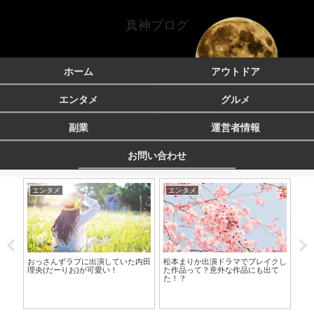
真神ブログ
ホーム
アウトドア
エンタメ
グルメ
副業
運営者情報
お問い合わせ
エンタメ
エンタメ
エ
大学
おっさんずラブに出演していた内田
松本まりか出演ドラマでブレイクし
ファ
！
理央(だーりお)が可愛い！
た作品って？意外な作品にも出て
スタ
た！？
事故