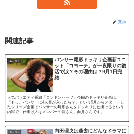
真神
関連記事
パンサー尾形ドッキリ企画新ユニ
エンタメ
ット「コヨーテ」が一夜限りの復
活で涙？その理由は？9月1日完
結
人気バラエティ番組「ロンドンハーツ」今回のドッキリ企画は、
「もし、パンサーに4人目が入ったら？」という5月からスタートし
たシリーズ企画でパンサーの尾形さんをドッキリに仕掛けるという
内容で、仕掛け人はメンバーの菅さん、向井さんです。 ...
内田理央は過去にどんなドラマに
エンタメ