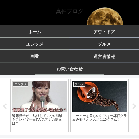
真神ブログ
ホーム
アウトドア
エンタメ
グルメ
副業
運営者情報
お問い合わせ
エンタメ
グルメ
エ
代は
皆藤愛子が「結婚していない理由」
コーヒーを飲むのに豆は一杯何グラ
勇
査！
をテレビで告白⁉人気アナの現在
ム必要？オススメは13グラム！
２
は？
面