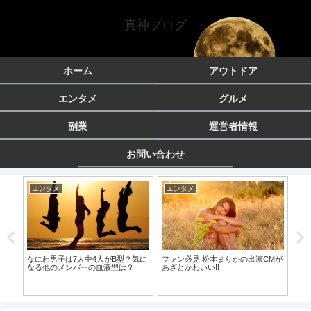
真神ブログ
ホーム
アウトドア
エンタメ
グルメ
副業
運営者情報
お問い合わせ
エンタメ
エンタメ
副
大学
なにわ男子は7人中4人がB型？気に
ファン必見!松本まりかの出演CMが
副
！
なる他のメンバーの血液型は？
あざとかわいい!!
ネ