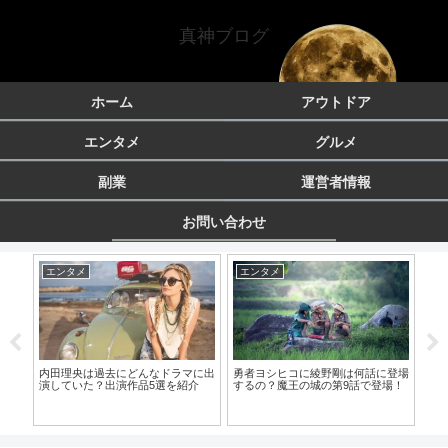
真神ブログ
ホーム
アウトドア
エンタメ
グルメ
副業
運営者情報
お問い合わせ
エンタメ
エンタメ
グ
？保
内田理央は過去にどんなドラマに出
勇者ヨシヒコに綾野剛は何話に登場
ず
！
演していた？出演作品5選を紹介
するの？魔王の城の第9話で登場！
に！