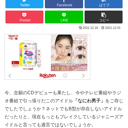
Twitter
Facebook
はてブ
Pocket
LINE
コピー
2022.12.18
2021.12.01
今、念願のCDデビューも果たし、今やテレビ番組やラジ
オ番組で引っ張りだこのアイドル
「なにわ男子」
をご存じ
でしたでしょうか？ネットでもB型が存在しないアイドル
だったりと、現在もっともブレイクしているジャニーズア
イドルと言っても過言ではないでしょうか。