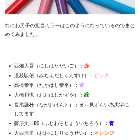
なにわ男子の担当カラーはこのようになっているのでまと
めてみました。
西畑大吾（にしはただいご）：
赤
道枝駿佑（みちえだしゅんすけ）：
ピンク
高橋恭平（たかはし恭平）：
紫
大橋和也（おおはしかずや）：
緑
長尾謙杜（ながおけんと）：黄←見ずらい為黒字に
してます
藤原丈一郎（ふじわらじょういちろう）：
青
大西流星（おおにしりゅうせい）：
オレンジ