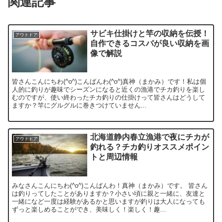
関連記事
サビキ仕掛けと竿の収納を伝授！
アウトドア
自作できるコスパが良い収納を画
像で解説
皆さんこんにちわ(^o^)こんばんわ(^o^)真神（まかみ）です！私は個
人的に釣りが趣味でシーズンになると近くの漁港でチカ釣りを楽し
むのですが、使い終わったチカ釣りの仕掛けって皆さんはどうして
ますか？竿にグルグルに巻きつけていません...
北海道静内春立漁港で夜にチカが
アウトドア
釣れる？チカ釣りオススメポイン
トと周辺情報
みなさんこんにちわ(^o^)こんばんわ！真神（まかみ）です。 皆さん
は釣りってしたことがありますか？小さい頃に親と一緒に、友達と
一緒になど一度は経験があるかと思いますが釣りは大人になっても
ずっと楽しめることができ、美味しく！楽しく！趣...