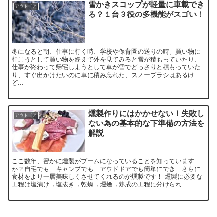
雪かきスコップが軽量に車載でき
アウトドア
る？１台３役の多機能がスゴい！
冬になると朝、仕事に行く時、学校や保育園の送りの時、買い物に
行こうとして買い物を終えて外を見てみると雪が積もっていたり、
仕事が終わって帰宅しようとして車が雪でどっさりと積もっていた
り、すぐ出かけたいのに車に積み忘れた、スノーブラシはあるけ
ど...
燻製作りにはかかせない！失敗し
アウトドア
ない為の基本的な下準備の方法を
解説
ここ数年、密かに燻製がブームになっていることを知っています
か？自宅でも、キャンプでも、アウドドアでも簡単にでき、さらに
食材をより一層美味しくさせてくれるのが燻製です！ 燻製に必要な
工程は塩漬け→塩抜き→乾燥→燻煙→熟成の工程に分けられ...