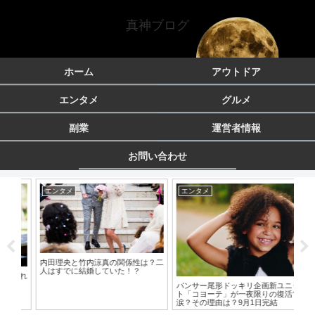
真神ブログ
ホーム
アウトドア
エンタメ
グルメ
副業
運営者情報
お問い合わせ
エンタメ
エンタメ
ア
内田理央と竹内涼真の関係性は？二
ペル
人はすでに結婚していた！？
で
まれ
月
パンサー尾形ドッキリ企画新ユニッ
ト「コヨーテ」が一夜限りの復活で
涙？その理由は？9月1日完結