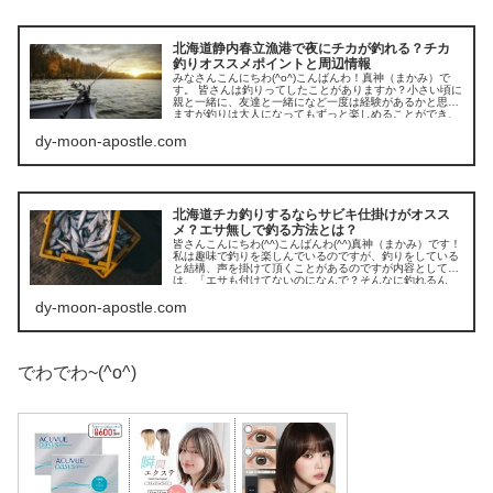
北海道静内春立漁港で夜にチカが釣れる？チカ
釣りオススメポイントと周辺情報
みなさんこんにちわ(^o^)こんばんわ！真神（まかみ）で
す。 皆さんは釣りってしたことがありますか？小さい頃に
親と一緒に、友達と一緒になど一度は経験があるかと思い
ますが釣りは大人になってもずっと楽しめることができ、
美味しく！楽しく！趣...
dy-moon-apostle.com
北海道チカ釣りするならサビキ仕掛けがオスス
メ？エサ無しで釣る方法とは？
皆さんこんにちわ(^^)こんばんわ(^^)真神（まかみ）です！
私は趣味で釣りを楽しんでいるのですが、釣りをしている
と結構、声を掛けて頂くことがあるのですが内容として
は、「エサも付けてないのになんで？そんなに釣れるん
だ？」と聞かれるこ...
dy-moon-apostle.com
でわでわ~(^o^)