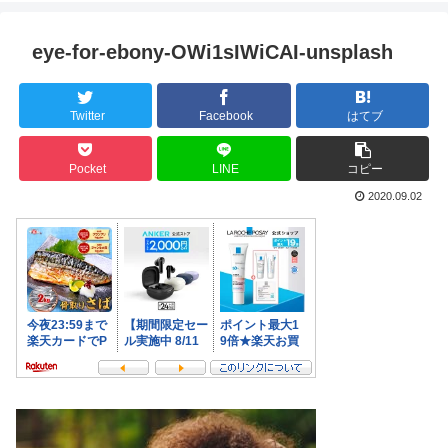
eye-for-ebony-OWi1sIWiCAI-unsplash
Twitter
Facebook
はてブ
Pocket
LINE
コピー
2020.09.02