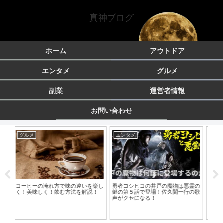
真神ブログ
ホーム
アウトドア
エンタメ
グルメ
副業
運営者情報
お問い合わせ
アウトドア
アウトドア
北海道静内漁港で釣り！チカ釣りの
コの井戸の魔物は悪霊の
燻製が初心者でも失敗し
ポイントと周辺施設を紹介
で登場！佐久間一行の歌
やポイントとオススメ食
なる！