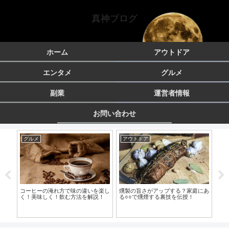
真神ブログ
ホーム
アウトドア
エンタメ
グルメ
副業
運営者情報
お問い合わせ
グルメ
アウトドア
ア
登場
コーヒーの淹れ方で味の違いを楽し
燻製の旨さがアップする？家庭にあ
燻
場！
く！美味しく！飲む方法を解説！
る○○で燻煙する裏技を伝授！
失