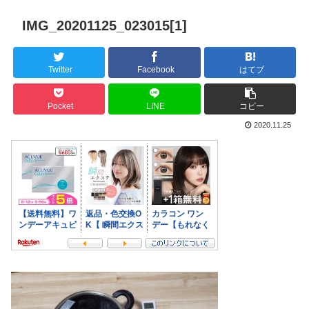
IMG_20201125_023015[1]
Twitter
Facebook
はてブ
Pocket
LINE
コピー
2020.11.25