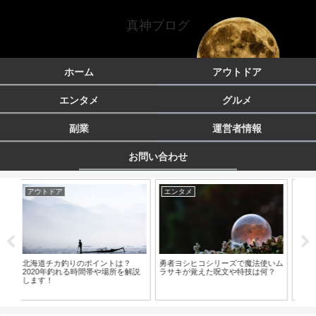
真神ブログ
ホーム
アウトドア
エンタメ
グルメ
副業
運営者情報
お問い合わせ
エンタメ
グルメ
コシリーズで魔法使いム
話題のダイソーメスティ
えた呪文や特技は何？
使ってシーズニングを簡
ロンドンハーツのドッキリで生まれ
方法
たコヨーテが一夜限りで復活８月
25日放送