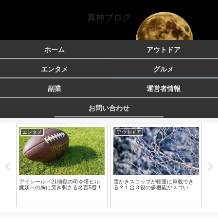
真神ブログ
ホーム
アウトドア
エンタメ
グルメ
副業
運営者情報
お問い合わせ
エンタメ
アウトドア
エ
アイシールド21地獄の司令塔ヒル
雪かきスコップが軽量に車載でき
ファ
魔妖一の胸に突き刺さる名言5選！
る？１台３役の多機能がスゴい！
あざ
ヨー
て一