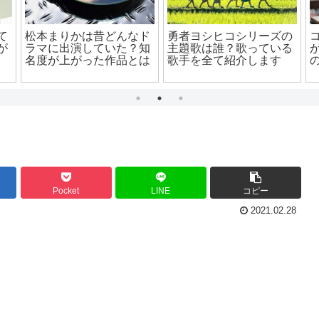
松本まりか出演ドラマで
燻製が長期保存できるの
ポイ
ブレイクした作品って？
はなぜ？保存方法のポイ
心者
意外な作品にも出て
ントを詳しく解説！
解説
た！？
Pocket
LINE
コピー
2021.02.28