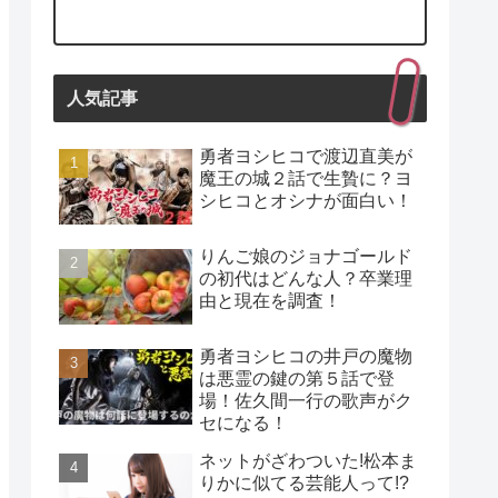
人気記事
勇者ヨシヒコで渡辺直美が
魔王の城２話で生贄に？ヨ
シヒコとオシナが面白い！
りんご娘のジョナゴールド
の初代はどんな人？卒業理
由と現在を調査！
勇者ヨシヒコの井戸の魔物
は悪霊の鍵の第５話で登
場！佐久間一行の歌声がク
セになる！
ネットがざわついた!松本ま
りかに似てる芸能人って!?