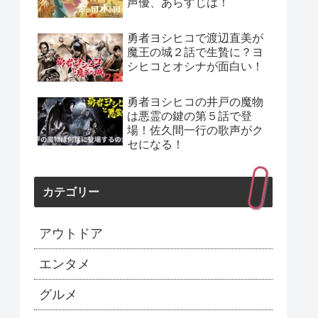
声優、あらすじは！
勇者ヨシヒコで渡辺直美が
魔王の城２話で生贄に？ヨ
シヒコとオシナが面白い！
勇者ヨシヒコの井戸の魔物
は悪霊の鍵の第５話で登
場！佐久間一行の歌声がク
セになる！
カテゴリー
アウトドア
エンタメ
グルメ