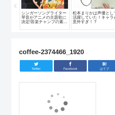
ココ
燻製が初心者でも失敗し
松本まりかの昔の画像ま
最強
ない！道具やポイントと
とめ！デビュー当時から
！
オススメ食材は？
可愛ずぎる！
coffee-2374466_1920
Twitter
Facebook
はてブ