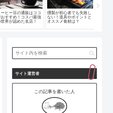
ントサイトで副業初
なにわ男子は7人中4人が
でも出来るやり方を
B型？気になる他のメン
金爆のダルビ
します！
バーの血液型は？
酒)のすっぴ
すぎる！！
素顔は？
サイト運営者
この記事を書いた人