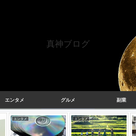
真神ブログ
エンタメ
グルメ
副業
エンタメ
アウトドア
副業