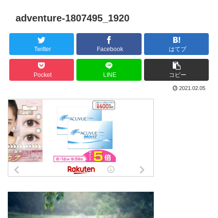
adventure-1807495_1920
Twitter
Facebook
はてブ
Pocket
LINE
コピー
2021.02.05