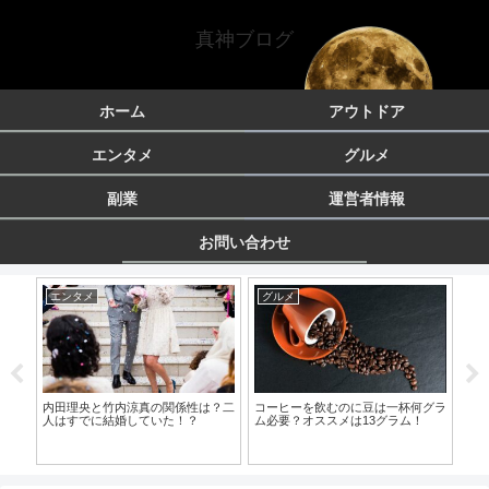
真神ブログ
ホーム
アウトドア
エンタメ
グルメ
副業
運営者情報
お問い合わせ
グルメ
アウトドア
グルメ
コーヒーを飲むのに豆は一杯何グラ
北海道チカ釣りするならサビキ仕掛
話題のダ
ム必要？オススメは13グラム！
けがオススメ？エサ無しで釣る方法
使ってシ
とは？
方法