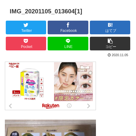
IMG_20201105_013604[1]
Twitter
Facebook
はてブ
Pocket
LINE
コピー
2020.11.05