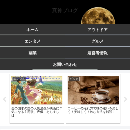
真神ブログ
ホーム
アウトドア
エンタメ
グルメ
副業
運営者情報
お問い合わせ
エンタメ
グルメ
副
？二
金の国水の国の人気漫画が映画に？
コーヒーの淹れ方で味の違いを楽し
副
気になる主題歌、声優、あらすじ
く！美味しく！飲む方法を解説！
安
は！