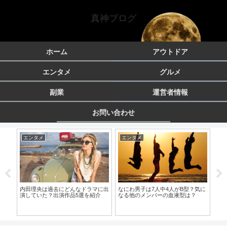
真神ブログ
ホーム
アウトドア
エンタメ
グルメ
副業
運営者情報
お問い合わせ
エンタメ
エンタメ
エ
てい
内田理央は過去にどんなドラマに出
なにわ男子は7人中4人がB型？気に
シ
演していた？出演作品5選を紹介
なる他のメンバーの血液型は？
メの
素