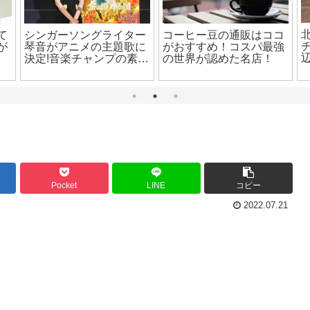
関
燻製が初心者でも失敗し
金の国水の国の人気漫画
結
ない！道具やポイントと
が映画に？気になる主題
オススメ食材は？
歌、声優、あらすじは！
Pocket
LINE
コピー
2022.07.21