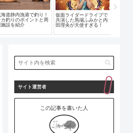
勇者ヨシヒコと悪霊の鍵
話題のダイソーメスティ
ミスド
の有村架純が可愛い！登
ンを○○を使ってシーズニ
ナツ」
場するのは第何話？
ングを簡単に出来る方法
ブラン
サイト運営者
この記事を書いた人