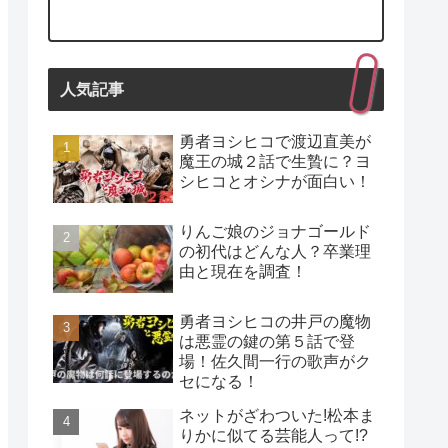
人気記事
勇者ヨシヒコで渡辺直美が
魔王の城２話で生贄に？ヨ
シヒコとオシナが面白い！
りんご娘のジョナゴールド
の初代はどんな人？卒業理
由と現在を調査！
勇者ヨシヒコの井戸の魔物
は悪霊の鍵の第５話で登
場！佐久間一行の歌声がク
セになる！
ネットがざわついた!松本ま
りかに似てる芸能人って!?