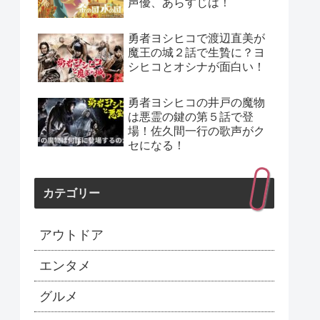
声優、あらすじは！
勇者ヨシヒコで渡辺直美が
魔王の城２話で生贄に？ヨ
シヒコとオシナが面白い！
勇者ヨシヒコの井戸の魔物
は悪霊の鍵の第５話で登
場！佐久間一行の歌声がク
セになる！
カテゴリー
アウトドア
エンタメ
グルメ