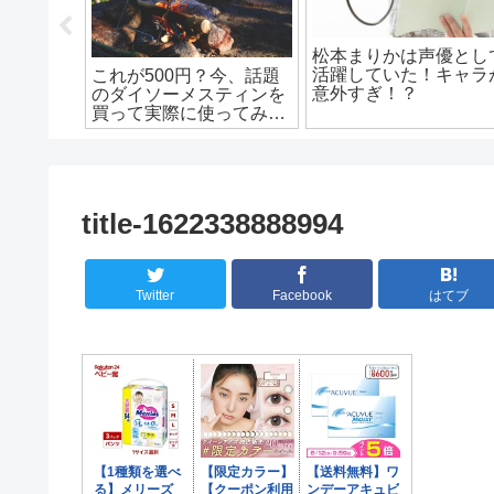
ライブで
内田理央と竹内涼真の
みかと内
係性は？二人はすでに
ロンドンハーツのドッキ
ぎる！
婚していた！？
リで生まれたコヨーテが
一夜限りで復活８月25日
放送
title-1622338888994
Twitter
Facebook
はてブ