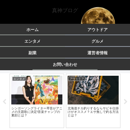
真神ブログ
ホーム
アウトドア
エンタメ
グルメ
副業
運営者情報
お問い合わせ
エンタメ
アウトドア
エ
シンガーソングライター琴音がアニ
北海道チカ釣りするならサビキ仕掛
ミ
メの主題歌に決定!音楽チャンプの
けがオススメ？エサ無しで釣る方法
ル
チが
素顔とは？
とは？
ラー