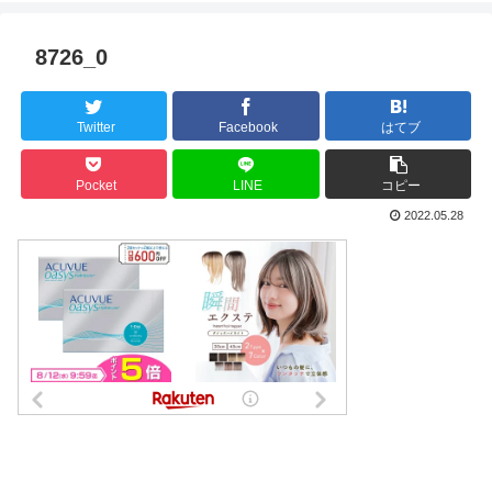
8726_0
Twitter
Facebook
はてブ
Pocket
LINE
コピー
2022.05.28