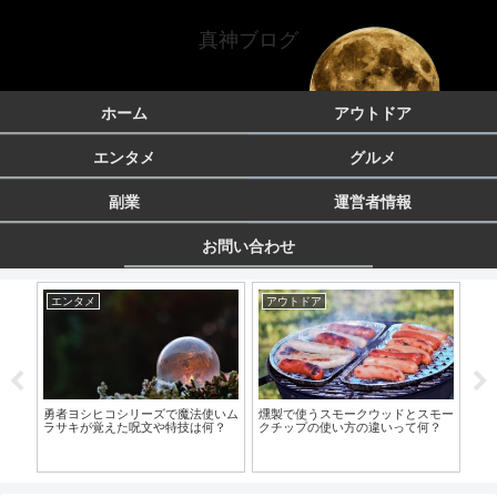
真神ブログ
ホーム
アウトドア
エンタメ
グルメ
副業
運営者情報
お問い合わせ
エンタメ
アウトドア
エ
しな
勇者ヨシヒコシリーズで魔法使いム
燻製で使うスモークウッドとスモー
解説
ラサキが覚えた呪文や特技は何？
クチップの使い方の違いって何？
「
復活
を