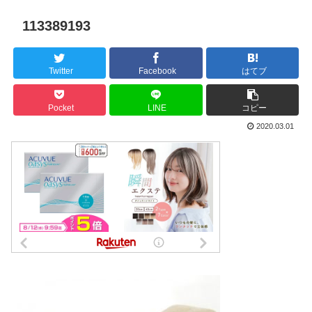
113389193
Twitter
Facebook
はてブ
Pocket
LINE
コピー
2020.03.01