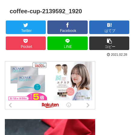
coffee-cup-2139592_1920
Twitter
Facebook
はてブ
Pocket
LINE
コピー
2021.02.28