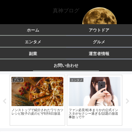
真神ブログ
ホーム
アウトドア
エンタメ
グルメ
副業
運営者情報
お問い合わせ
グルメ
エンタメ
エ
ノンストップで紹介されたワリカツ
ファン必見!松本まりかの公式イン
怪
レシピ餃子の皮のピザ8月6日放送
スタがセクシー過ぎる!話題の放送
し
すっ
事故って!?
なる