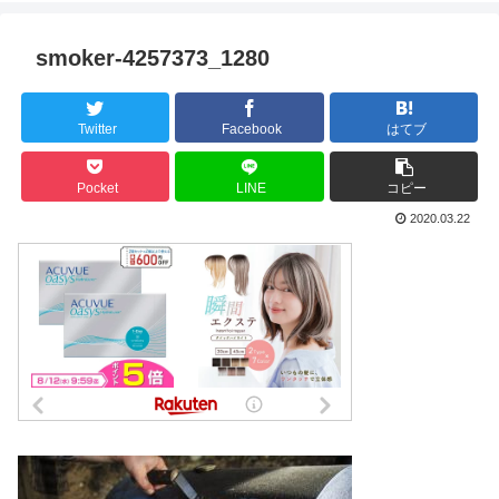
smoker-4257373_1280
Twitter
Facebook
はてブ
Pocket
LINE
コピー
2020.03.22