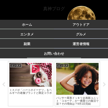
真神ブログ
ホーム
アウトドア
エンタメ
グルメ
副業
運営者情報
お問い合わせ
エンタメ
エンタメ
ア
ミスドが「ハートのドーナツ」をベ
雪
ルギーの老舗ブランドと限定コラボ
る
ソー
てみ
パンサー尾形ドッキリ企画新ユニッ
ト「コヨーテ」が一夜限りの復活で
涙？その理由は？9月1日完結