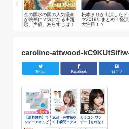
が軽量に
勇者ヨシヒコで渡辺直美
シンガーソングライタ
台３役の
が魔王の城２話で生贄
琴音がアニメの主題歌
！
に？ヨシヒコとオシナが
決定!音楽チャンプの
面白い！
とは？
caroline-attwood-kC9KUtSiflw
Twitter
Facebook
はてブ