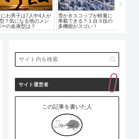
仮面ライダードライブで
北海道チカ釣りするなら
北海道
共演した馬場ふみかと内
サビキ仕掛けがオスス
にチカ
田理央が天使すぎる！
メ？エサ無しで釣る方法
りオス
とは？
辺情報
サイト運営者
この記事を書いた人