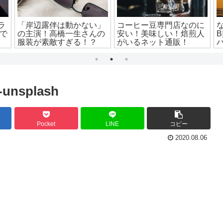
ー
ネットがざわついた!松本
ミスドが「ハートのドー
に
まりかに似てる芸能人っ
ナツ」をベルギーの老舗
素顔
て!?
ブランドと限定コラボ
-unsplash
Pocket
LINE
コピー
2020.08.06