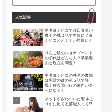
人気記事
勇者ヨシヒコで渡辺直美が
魔王の城２話で生贄に？ヨ
シヒコとオシナが面白い！
りんご娘のジョナゴールド
の初代はどんな人？卒業理
由と現在を調査！
勇者ヨシヒコの井戸の魔物
は悪霊の鍵の第５話で登
場！佐久間一行の歌声がク
セになる！
ネットがざわついた!松本ま
りかに似てる芸能人って!?