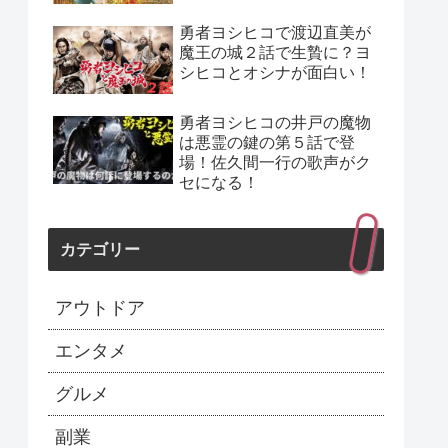
勇者ヨシヒコで渡辺直美が
魔王の城２話で生贄に？ヨ
シヒコとオシナが面白い！
勇者ヨシヒコの井戸の魔物
は悪霊の鍵の第５話で登
場！佐久間一行の歌声がク
セになる！
カテゴリー
アウトドア
エンタメ
グルメ
副業