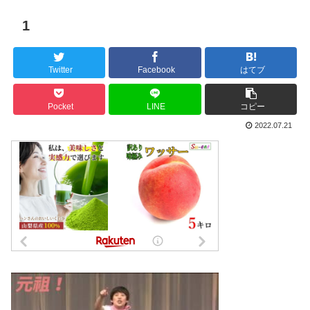
1
Twitter
Facebook
はてブ
Pocket
LINE
コピー
2022.07.21