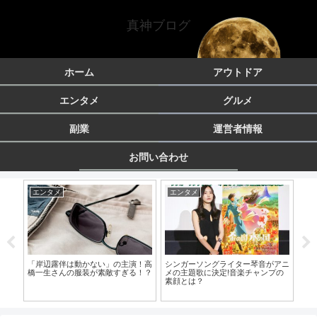
真神ブログ
ホーム
アウトドア
エンタメ
グルメ
副業
運営者情報
お問い合わせ
エンタメ
エンタメ
エ
き
「岸辺露伴は動かない」の主演！高
シンガーソングライター琴音がアニ
！
橋一生さんの服装が素敵すぎる！？
メの主題歌に決定!音楽チャンプの
「
素顔とは？
で
フ