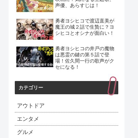
声優、あらすじは！
勇者ヨシヒコで渡辺直美が
魔王の城２話で生贄に？ヨ
シヒコとオシナが面白い！
勇者ヨシヒコの井戸の魔物
は悪霊の鍵の第５話で登
場！佐久間一行の歌声がク
セになる！
カテゴリー
アウトドア
エンタメ
グルメ