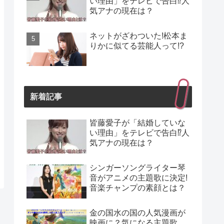
い理由」をテレビで告白⁉人
気アナの現在は？
ネットがざわついた!松本ま
りかに似てる芸能人って!?
新着記事
皆藤愛子が「結婚していな
い理由」をテレビで告白⁉人
気アナの現在は？
シンガーソングライター琴
音がアニメの主題歌に決定!
音楽チャンプの素顔とは？
金の国水の国の人気漫画が
映画に？気になる主題歌、