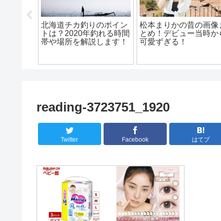
出演して
北海道チカ釣りのポイン
松本まりかの昔の画像
？遊び人
トは？2020年釣れる時間
とめ！デビュー当時か
いた！
帯や場所を解説します！
可愛ずぎる！
reading-3723751_1920
Twitter
Facebook
はてブ