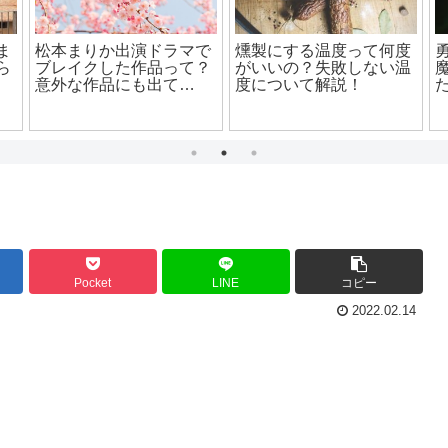
ま
松本まりか出演ドラマで
燻製にする温度って何度
ら
ブレイクした作品って？
がいいの？失敗しない温
意外な作品にも出て
度について解説！
た！？
Pocket
LINE
コピー
2022.02.14