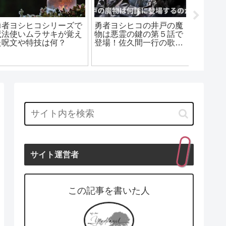
勇者ヨシヒコシリーズで
勇者ヨシヒコの井戸の魔
副業の
魔法使いムラサキが覚え
物は悪霊の鍵の第５話で
ません
た呪文や特技は何？
登場！佐久間一行の歌声
る種類
がクセになる！
サイト運営者
この記事を書いた人