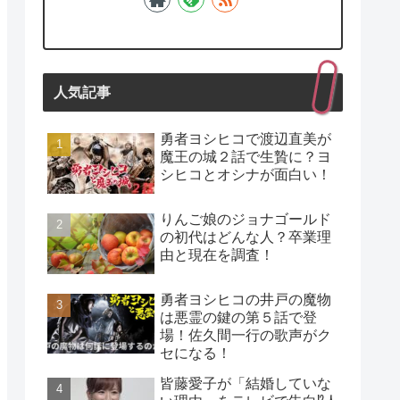
人気記事
勇者ヨシヒコで渡辺直美が
魔王の城２話で生贄に？ヨ
シヒコとオシナが面白い！
りんご娘のジョナゴールド
の初代はどんな人？卒業理
由と現在を調査！
勇者ヨシヒコの井戸の魔物
は悪霊の鍵の第５話で登
場！佐久間一行の歌声がク
セになる！
皆藤愛子が「結婚していな