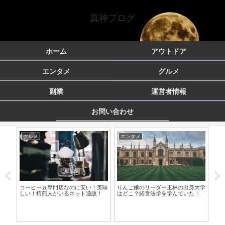
真神ブログ
ホーム
アウトドア
エンタメ
グルメ
副業
運営者情報
お問い合わせ
グルメ
エンタメ
エ
も出
コーヒー豆専門店なのに安い！美味
りんご娘のリーダー王林の出身大学
シ
しい！焙煎人がいるネット通販！
はどこ？経営法学を学んでいた！
メの
素