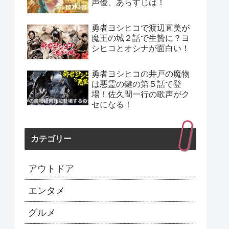
声優、あらすじは！
勇者ヨシヒコで渡辺直美が
魔王の城２話で生贄に？ヨ
シヒコとオシナが面白い！
勇者ヨシヒコの井戸の魔物
は悪霊の鍵の第５話で登
場！佐久間一行の歌声がク
セになる！
カテゴリー
アウトドア
エンタメ
グルメ