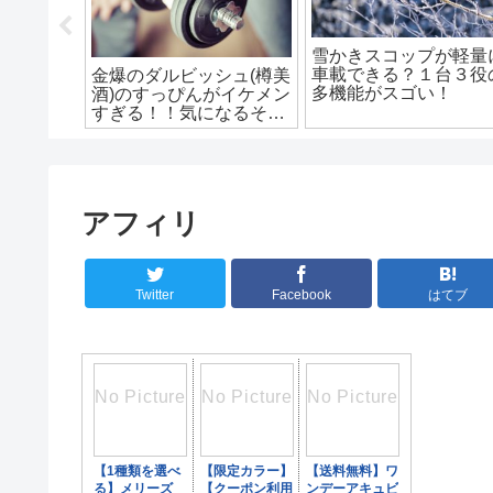
コーヒーを飲むのに豆は
松本まりかが出演する
一杯何グラム必要？オス
ラマ2021年！今まで
ゲーム＆
スメは13グラム！
違った姿が見れるか
！？マリ
も！？
カラーを期
アフィリ
Twitter
Facebook
はてブ