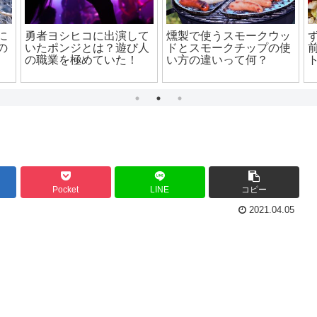
ド
北海道静内春立漁港で夜
内田理央と竹内涼真の関
とは
にチカが釣れる？チカ釣
係性は？二人はすでに結
りオススメポイントと周
婚していた！？
辺情報
Pocket
LINE
コピー
2021.04.05