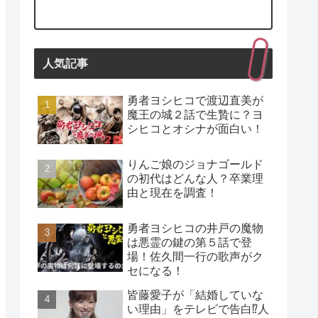
人気記事
勇者ヨシヒコで渡辺直美が
魔王の城２話で生贄に？ヨ
シヒコとオシナが面白い！
りんご娘のジョナゴールド
の初代はどんな人？卒業理
由と現在を調査！
勇者ヨシヒコの井戸の魔物
は悪霊の鍵の第５話で登
場！佐久間一行の歌声がク
セになる！
皆藤愛子が「結婚していな
い理由」をテレビで告白⁉人