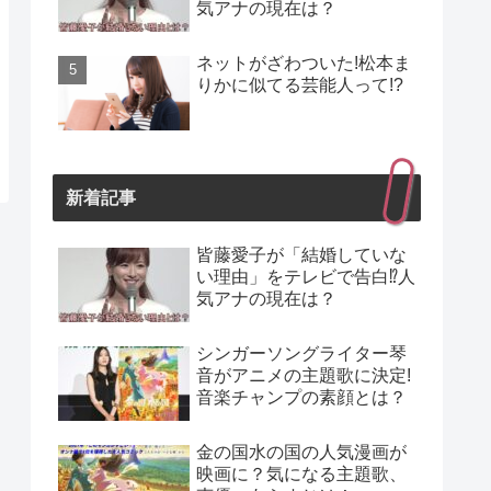
気アナの現在は？
ネットがざわついた!松本ま
りかに似てる芸能人って!?
新着記事
皆藤愛子が「結婚していな
い理由」をテレビで告白⁉人
気アナの現在は？
シンガーソングライター琴
音がアニメの主題歌に決定!
音楽チャンプの素顔とは？
金の国水の国の人気漫画が
映画に？気になる主題歌、