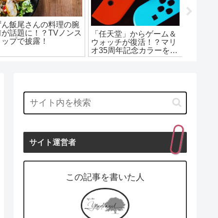
北海道静内漁港で釣り！
ポイントサイトで副業初
チカ釣りのポイントと周
心者でも出来るやり方を
ロンハ
辺施設を紹介
解説します！
からコ
バーの
誰？本
は？
サイト運営者
この記事を書いた人