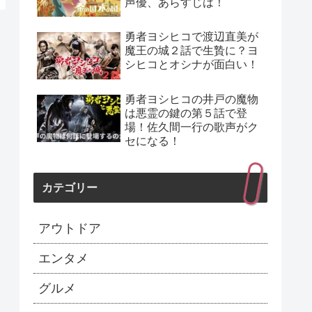
声優、あらすじは！
勇者ヨシヒコで渡辺直美が
魔王の城２話で生贄に？ヨ
シヒコとオシナが面白い！
勇者ヨシヒコの井戸の魔物
は悪霊の鍵の第５話で登
場！佐久間一行の歌声がク
セになる！
カテゴリー
アウトドア
エンタメ
グルメ