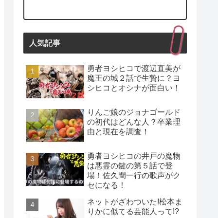
人気記事
勇者ヨシヒコで渡辺直美が
魔王の城２話で生贄に？ヨ
シヒコとオシナが面白い！
りんご娘のジョナゴールド
の初代はどんな人？卒業理
由と現在を調査！
勇者ヨシヒコの井戸の魔物
は悪霊の鍵の第５話で登
場！佐久間一行の歌声がク
セになる！
ネットがざわついた!松本ま
りかに似てる芸能人って!?