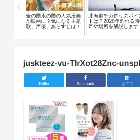
ナゴール
金の国水の国の人気漫画
北海道チカ釣りのポイ
な人？卒
が映画に？気になる主題
トは？2020年釣れる
調査！
歌、声優、あらすじは！
帯や場所を解説します
juskteez-vu-TIrXot28Znc-unsp
Twitter
Facebook
はてブ