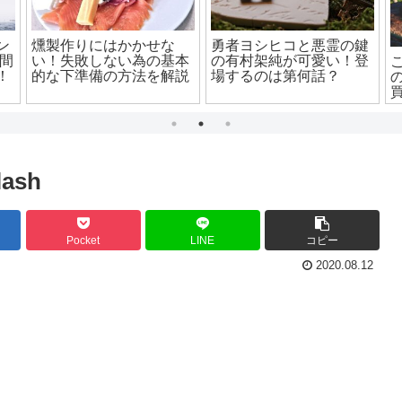
ン
燻製作りにはかかせな
勇者ヨシヒコと悪霊の鍵
時間
い！失敗しない為の基本
の有村架純が可愛い！登
！
的な下準備の方法を解説
場するのは第何話？
lash
Pocket
LINE
コピー
2020.08.12