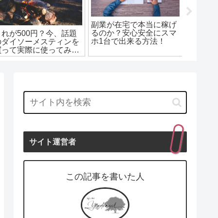
副業が在宅で本当に稼げ
コーヒ
るのか？安心安全にスマ
がおす
これが500円？今、話題
ホ1台で出来る方法！
の世界
のダイソーメスティンを
買って実際に使ってみた
感想
サイト運営者
この記事を書いた人