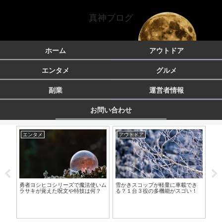
真神ブログ
ホーム
アウトドア
エンタメ
グルメ
副業
運営者情報
お問い合わせ
アウトドア
エンタメ
副
いム
雪かきスコップが軽量に車載でき
りんご娘のメンバーときの出身大学
ポイ
？
る？１台３役の多機能がスゴい！
はどこ？在学中は文学部だった！
来る