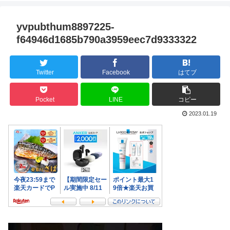
yvpubthum8897225-
f64946d1685b790a3959eec7d9333322
Twitter
Facebook
はてブ
Pocket
LINE
コピー
2023.01.19