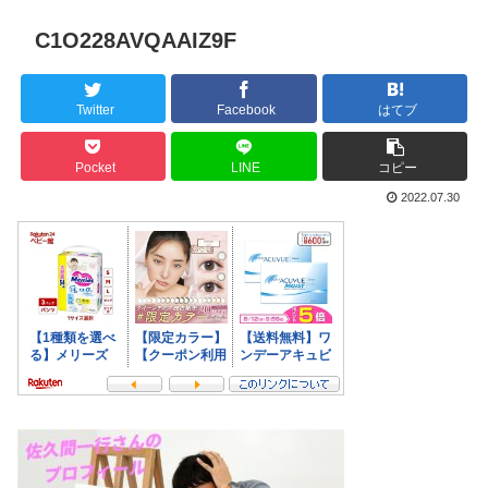
C1O228AVQAAIZ9F
Twitter
Facebook
はてブ
Pocket
LINE
コピー
2022.07.30