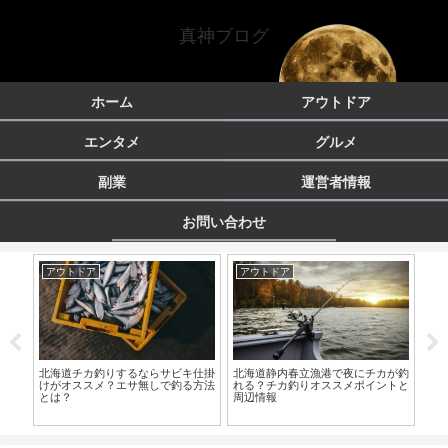
真神ブログ
ホーム
アウトドア
エンタメ
グルメ
副業
運営者情報
お問い合わせ
アウトドア
アウトドア
エ
に出
北海道チカ釣りするならサビキ仕掛
北海道静内春立漁港で夜にチカが釣
介
けがオススメ？エサ無しで釣る方法
れる？チカ釣りオススメポイントと
ロ
とは？
周辺情報
テ
体